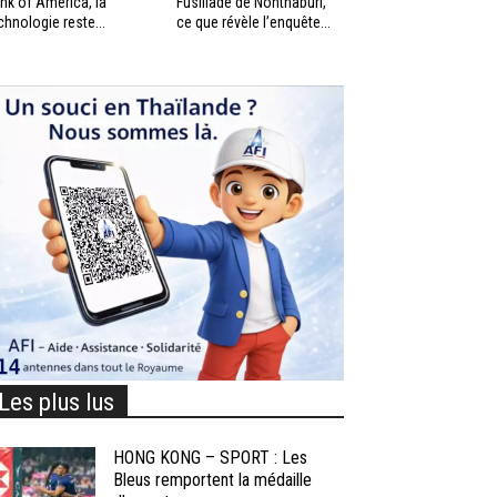
nk of America, la
Fusillade de Nonthaburi,
chnologie reste...
ce que révèle l’enquête...
Les plus lus
HONG KONG – SPORT : Les
Bleus remportent la médaille