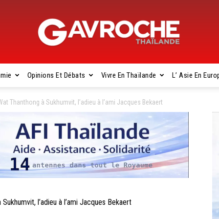
omie
Opinions Et Débats
Vivre En Thaïlande
L’ Asie En Euro
Gavroche
t Thanthong à Sukhumvit, l’adieu à l’ami Jacques Bekaert
Thaïlande
khumvit, l’adieu à l’ami Jacques Bekaert