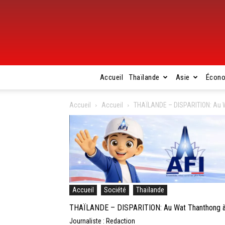
Accueil
Thaïlande
Asie
Écon
Accueil
Accueil
THAÏLANDE – DISPARITION: Au Wa
Accueil
Société
Thaïlande
THAÏLANDE – DISPARITION: Au Wat Thanthong à Su
Journaliste : Redaction