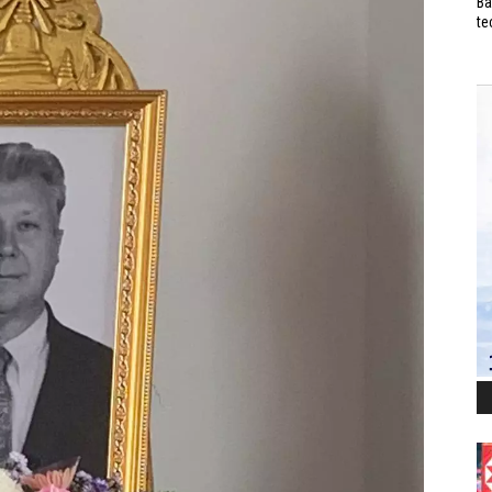
Ba
te