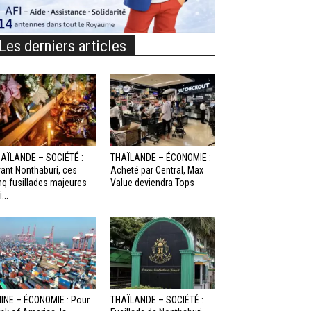
Les derniers articles
AÏLANDE – SOCIÉTÉ :
THAÏLANDE – ÉCONOMIE :
ant Nonthaburi, ces
Acheté par Central, Max
nq fusillades majeures
Value deviendra Tops
...
INE – ÉCONOMIE : Pour
THAÏLANDE – SOCIÉTÉ :