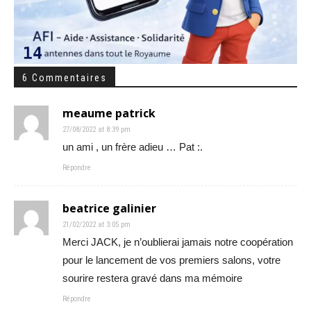
6 Commentaires
meaume patrick
27/08/2022 at 8:39 pm
un ami , un frère adieu … Pat :.
Répondre
beatrice galinier
21/02/2022 at 3:05 pm
Merci JACK, je n’oublierai jamais notre coopération
pour le lancement de vos premiers salons, votre
sourire restera gravé dans ma mémoire
Répondre