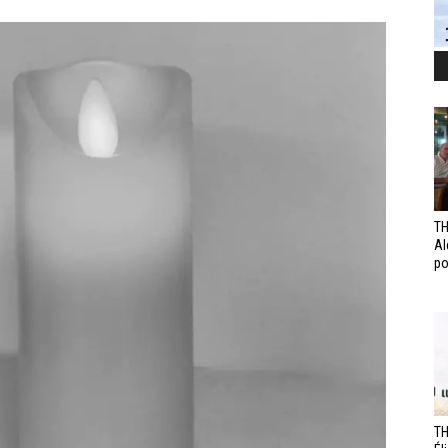
TH
Al
po
TH