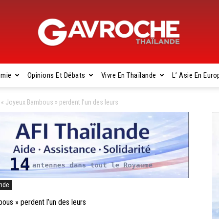
omie
Opinions Et Débats
Vivre En Thaïlande
L’ Asie En Euro
Gavroche
« Joyeux Bambous » perdent l’un des leurs
Thaïlande
ande
s » perdent l’un des leurs