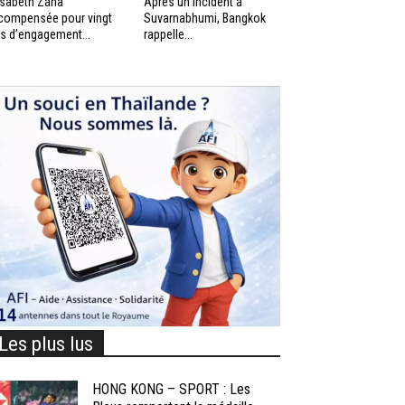
isabeth Zana
Après un incident à
compensée pour vingt
Suvarnabhumi, Bangkok
s d’engagement...
rappelle...
Les plus lus
HONG KONG – SPORT : Les