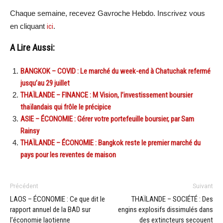
Chaque semaine, recevez Gavroche Hebdo. Inscrivez vous
en cliquant
ici
.
A Lire Aussi:
BANGKOK – COVID : Le marché du week-end à Chatuchak refermé
jusqu’au 29 juillet
THAÏLANDE – FINANCE : M Vision, l’investissement boursier
thaïlandais qui frôle le précipice
ASIE – ÉCONOMIE : Gérer votre portefeuille boursier, par Sam
Rainsy
THAÏLANDE – ÉCONOMIE : Bangkok reste le premier marché du
pays pour les reventes de maison
Précédent
Suivant
LAOS – ÉCONOMIE : Ce que dit le
THAÏLANDE – SOCIÉTÉ : Des
rapport annuel de la BAD sur
engins explosifs dissimulés dans
l’économie laotienne
des extincteurs secouent