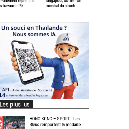
 Parlement reprendra
Singapour, coffre-fort
s travaux le 25...
mondial du plomb
Les plus lus
HONG KONG – SPORT : Les
Bleus remportent la médaille