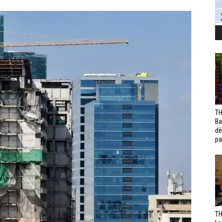
TH
Ba
dé
pa
TH