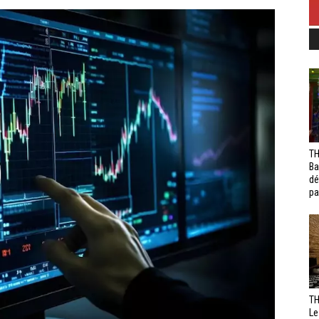
TH
Ba
dé
pa
TH
Le