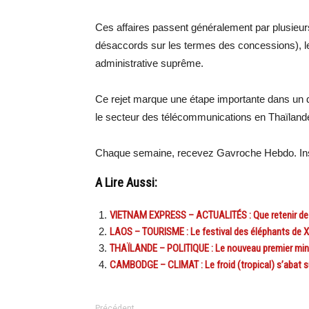
Ces affaires passent généralement par plusieurs 
désaccords sur les termes des concessions), le t
administrative suprême.
Ce rejet marque une étape importante dans un d
le secteur des télécommunications en Thaïland
Chaque semaine, recevez Gavroche Hebdo. Ins
A Lire Aussi:
VIETNAM EXPRESS – ACTUALITÉS : Que retenir de l’
LAOS – TOURISME : Le festival des éléphants de Xa
THAÏLANDE – POLITIQUE : Le nouveau premier ministr
CAMBODGE – CLIMAT : Le froid (tropical) s’abat s
Précédent