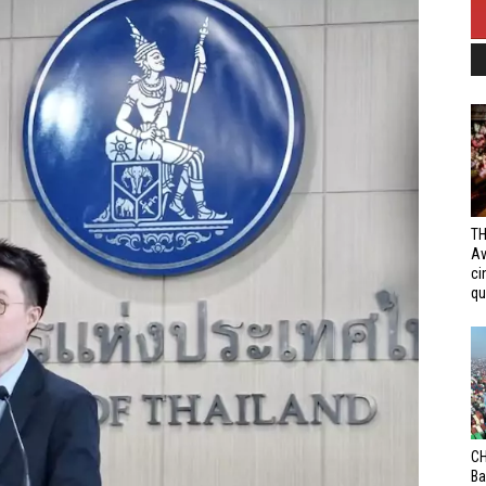
TH
Av
ci
qui
CH
Ba