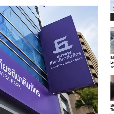
IN
Le
se
BI
Th