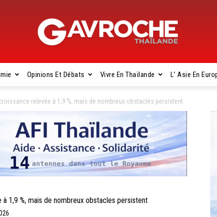
omie
Opinions Et Débats
Vivre En Thaïlande
L’ Asie En Euro
Gavroche
roissance relevée à 1,9 %, mais de nombreux obstacles persistent
Thaïlande
à 1,9 %, mais de nombreux obstacles persistent
2026