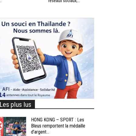
..
réseaux sociaux,...
Les plus lus
HONG KONG – SPORT : Les
Bleus remportent la médaille
d’argent...