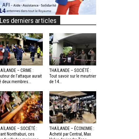
Les derniers articles
AÏLANDE – CRIME :
THAÏLANDE – SOCIÉTÉ :
auteur de l’attaque aurait
Tout savoir sur le meurtrier
é deux membres...
de 14...
AÏLANDE – SOCIÉTÉ :
THAÏLANDE – ÉCONOMIE :
ant Nonthaburi, ces
Acheté par Central, Max