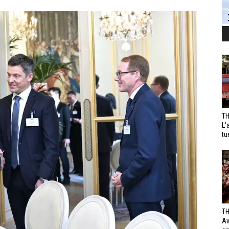
TH
L’
tu
TH
Av