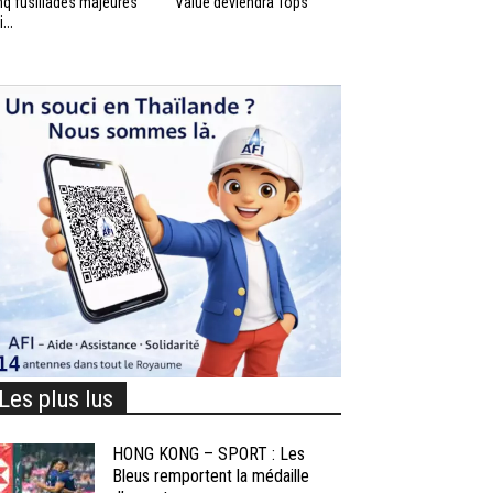
nq fusillades majeures
Value deviendra Tops
...
Les plus lus
HONG KONG – SPORT : Les
Bleus remportent la médaille