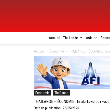
Accueil
Thaïlande
Asie
Écon
Accueil
Économie
THAÏLANDE – ÉCONOMIE : Essil
Économie
Thaïlande
THAÏLANDE – ÉCONOMIE : EssilorLuxottica veut d
Date de publication : 26/05/2026