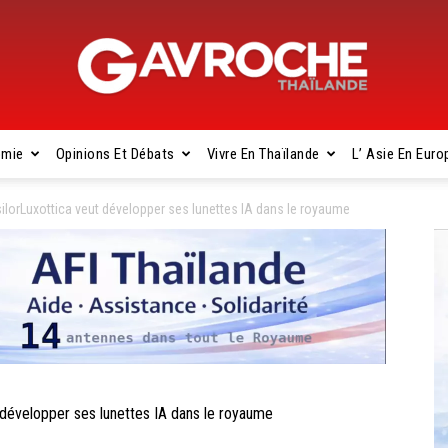
omie
Opinions Et Débats
Vivre En Thaïlande
L’ Asie En Euro
Gavroche
orLuxottica veut développer ses lunettes IA dans le royaume
Thaïlande
évelopper ses lunettes IA dans le royaume