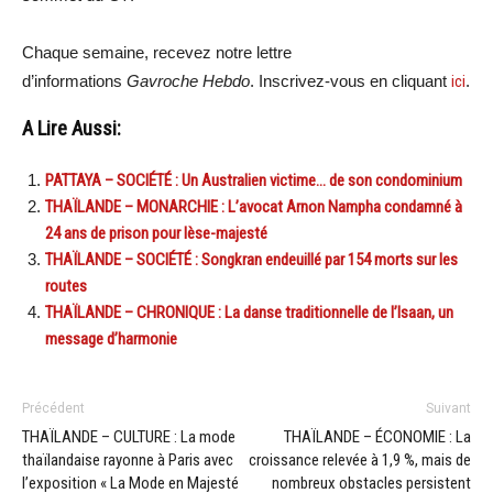
Chaque semaine, recevez notre lettre
d’informations
Gavroche Hebdo
. Inscrivez-vous en cliquant
ici
.
A Lire Aussi:
PATTAYA – SOCIÉTÉ : Un Australien victime… de son condominium
THAÏLANDE – MONARCHIE : L’avocat Arnon Nampha condamné à
24 ans de prison pour lèse-majesté
THAÏLANDE – SOCIÉTÉ : Songkran endeuillé par 154 morts sur les
routes
THAÏLANDE – CHRONIQUE : La danse traditionnelle de l’Isaan, un
message d’harmonie
Précédent
Suivant
THAÏLANDE – CULTURE : La mode
THAÏLANDE – ÉCONOMIE : La
thaïlandaise rayonne à Paris avec
croissance relevée à 1,9 %, mais de
l’exposition « La Mode en Majesté
nombreux obstacles persistent