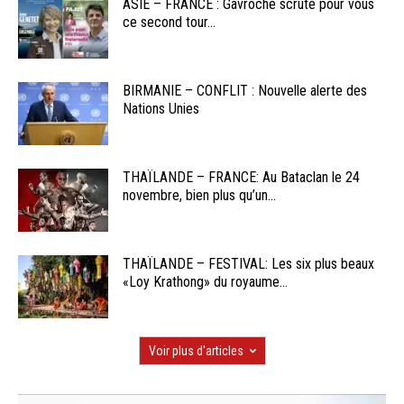
ASIE – FRANCE : Gavroche scrute pour vous
ce second tour...
BIRMANIE – CONFLIT : Nouvelle alerte des
Nations Unies
THAÏLANDE – FRANCE: Au Bataclan le 24
novembre, bien plus qu’un...
THAÏLANDE – FESTIVAL: Les six plus beaux
«Loy Krathong» du royaume...
Voir plus d'articles