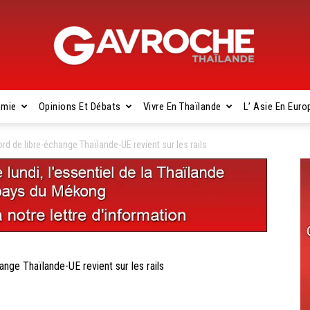
omie
Opinions Et Débats
Vivre En Thaïlande
L’ Asie En Euro
Gavroche
 de libre-échange Thaïlande-UE revient sur les rails
Thaïlande
e Thaïlande-UE revient sur les rails