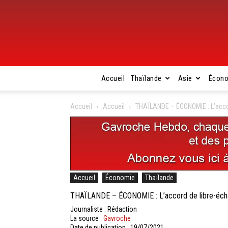
Accueil
Thaïlande
Asie
Écon
Accueil
Accueil
THAÏLANDE – ÉCONOMIE : L’accord
Accueil
Économie
Thaïlande
THAÏLANDE – ÉCONOMIE : L’accord de libre-échang
Journaliste : Rédaction
La source :
Gavroche
Date de publication : 19/07/2021