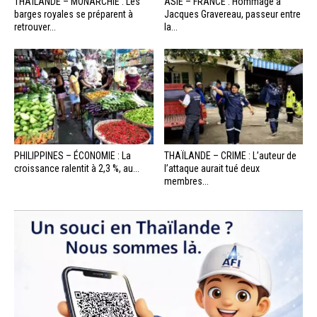
THAÏLANDE – MONARCHIE : Les
ASIE – FRANCE : Hommage à
barges royales se préparent à
Jacques Gravereau, passeur entre
retrouver...
la...
PHILIPPINES – ÉCONOMIE : La
THAÏLANDE – CRIME : L’auteur de
croissance ralentit à 2,3 %, au...
l’attaque aurait tué deux
membres...