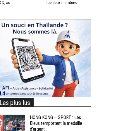
3 %, au...
tué deux membres...
Les plus lus
HONG KONG – SPORT : Les
Bleus remportent la médaille
d’argent...