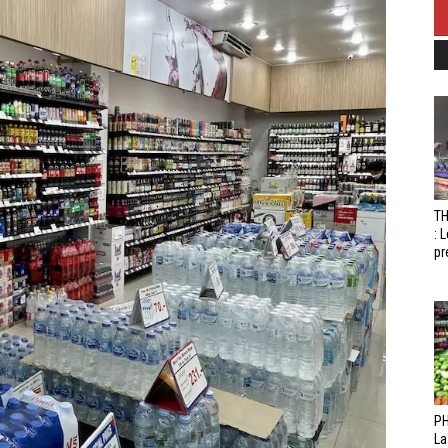
T
: 
pr
PH
La