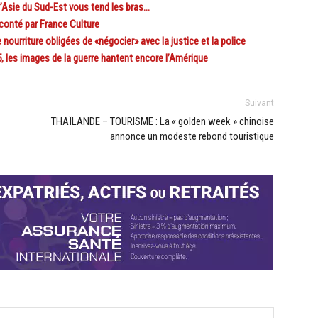
sie du Sud-Est vous tend les bras…
conté par France Culture
rriture obligées de «négocier» avec la justice et la police
, les images de la guerre hantent encore l’Amérique
Suivant
THAÏLANDE – TOURISME : La « golden week » chinoise
annonce un modeste rebond touristique