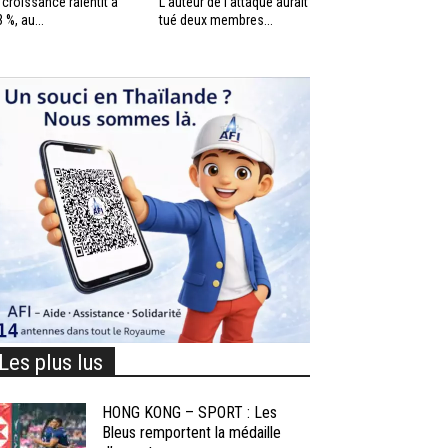
 croissance ralentit à
L’auteur de l’attaque aurait
3 %, au...
tué deux membres...
Les plus lus
HONG KONG – SPORT : Les
Bleus remportent la médaille