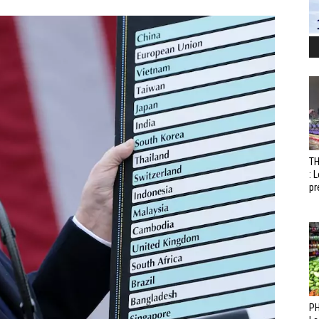
T
: 
pr
PH