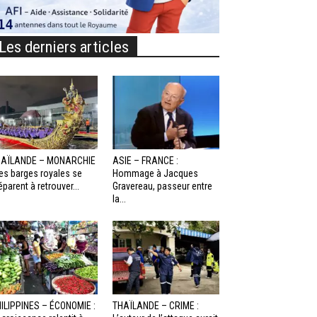
Les derniers articles
HAÏLANDE – MONARCHIE
ASIE – FRANCE :
Les barges royales se
Hommage à Jacques
éparent à retrouver...
Gravereau, passeur entre
la...
ILIPPINES – ÉCONOMIE :
THAÏLANDE – CRIME :