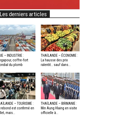
Les derniers articles
IE – INDUSTRIE :
THAÏLANDE – ÉCONOMIE :
ngapour, coffre-fort
La hausse des prix
ndial du plomb
ralentit… sauf dans...
AÏLANDE – TOURISME :
THAÏLANDE – BIRMANIE :
 rebond est confirmé en
Min Aung Hlaing en visite
llet, mais...
officielle à...