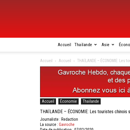
Accueil
Thaïlande
Asie
Écon
Accueil
Accueil
THAÏLANDE – ÉCONOMIE: Les touri
Accueil
Économie
Thaïlande
THAÏLANDE – ÉCONOMIE: Les touristes chinois son
Journaliste : Redaction
La source :
Gavroche
Date de publication : 07/02/2020