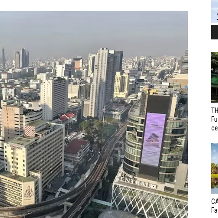
TH
Fu
ce
CA
Fa