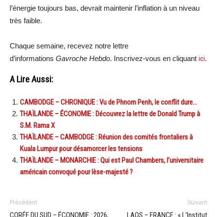
l’énergie toujours bas, devrait maintenir l’inflation à un niveau
très faible.
Chaque semaine, recevez notre lettre
d’informations
Gavroche Hebdo
. Inscrivez-vous en cliquant
ici
.
A Lire Aussi:
CAMBODGE – CHRONIQUE : Vu de Phnom Penh, le conflit dure…
THAÏLANDE – ÉCONOMIE : Découvrez la lettre de Donald Trump à
S.M. Rama X
THAÏLANDE – CAMBODGE : Réunion des comités frontaliers à
Kuala Lumpur pour désamorcer les tensions
THAÏLANDE – MONARCHIE : Qui est Paul Chambers, l’universitaire
américain convoqué pour lèse-majesté ?
Précédent
Suivant
CORÉE DU SUD – ÉCONOMIE : 2026,
LAOS – FRANCE : « L’Institut