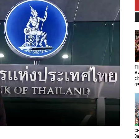
TH
Av
ci
qui
CH
Ba