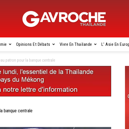
omie
Opinions Et Débats
Vivre En Thaïlande
L’ Asie En Euro
Gavroche
u patron pour la banque centrale
Thaïlande
a banque centrale