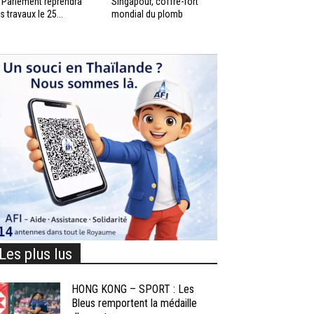
 Parlement reprendra
Singapour, coffre-fort
s travaux le 25...
mondial du plomb
Les plus lus
HONG KONG – SPORT : Les
Bleus remportent la médaille