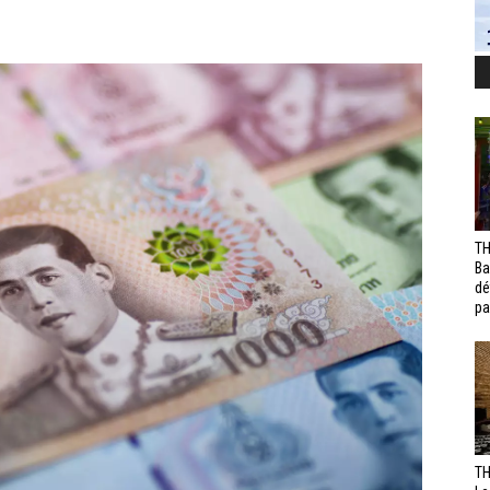
TH
Ba
dé
pa
TH