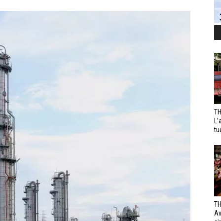
TH
L’
tu
TH
Av