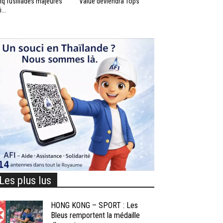
nq fusillades majeures
Value deviendra Tops
...
Les plus lus
HONG KONG – SPORT : Les
Bleus remportent la médaille