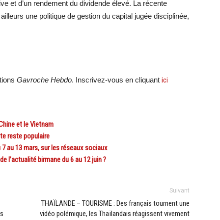
tive et d’un rendement du dividende élevé. La récente
illeurs une politique de gestion du capital jugée disciplinée,
ations
Gavroche Hebdo
. Inscrivez-vous en cliquant
ici
Chine et le Vietnam
te reste populaire
7 au 13 mars, sur les réseaux sociaux
l’actualité birmane du 6 au 12 juin ?
Suivant
THAÏLANDE – TOURISME : Des français tournent une
es
vidéo polémique, les Thaïlandais réagissent vivement