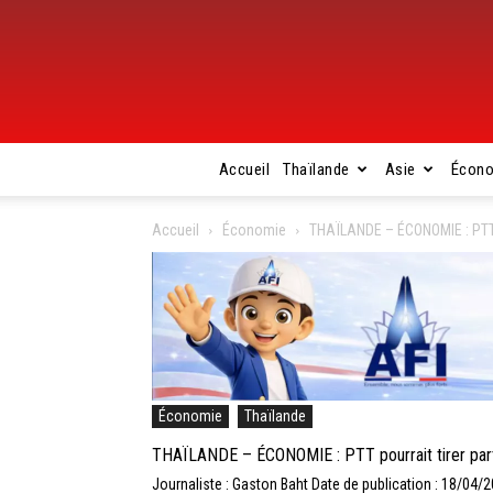
Accueil
Thaïlande
Asie
Écon
Accueil
Économie
THAÏLANDE – ÉCONOMIE : PTT po
Économie
Thaïlande
THAÏLANDE – ÉCONOMIE : PTT pourrait tirer parti
Journaliste : Gaston Baht
Date de publication : 18/04/