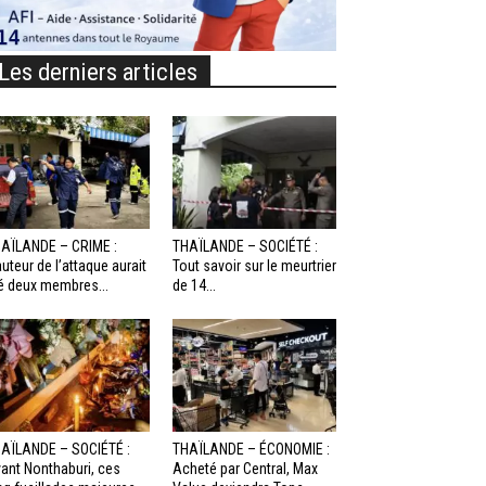
Les derniers articles
AÏLANDE – CRIME :
THAÏLANDE – SOCIÉTÉ :
auteur de l’attaque aurait
Tout savoir sur le meurtrier
é deux membres...
de 14...
AÏLANDE – SOCIÉTÉ :
THAÏLANDE – ÉCONOMIE :
ant Nonthaburi, ces
Acheté par Central, Max