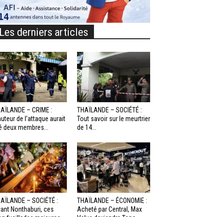
Les derniers articles
AÏLANDE – CRIME :
THAÏLANDE – SOCIÉTÉ :
auteur de l’attaque aurait
Tout savoir sur le meurtrier
é deux membres...
de 14...
AÏLANDE – SOCIÉTÉ :
THAÏLANDE – ÉCONOMIE :
ant Nonthaburi, ces
Acheté par Central, Max