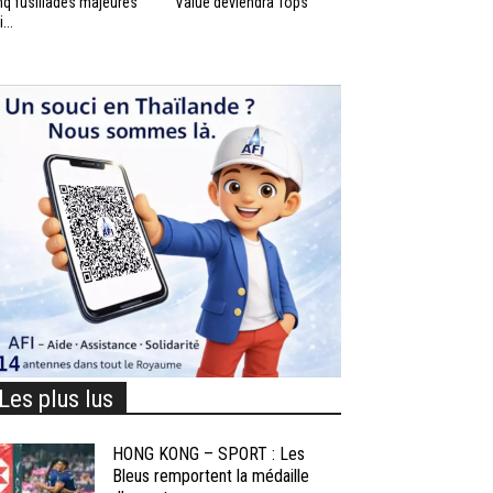
nq fusillades majeures
Value deviendra Tops
...
Les plus lus
HONG KONG – SPORT : Les
Bleus remportent la médaille