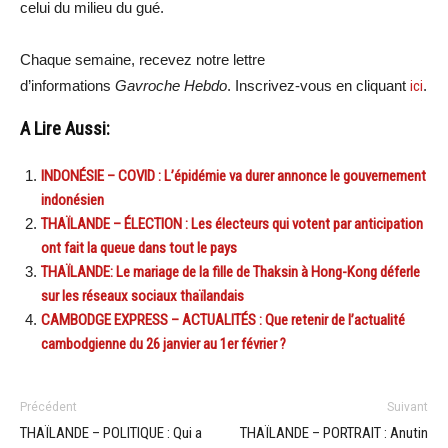
celui du milieu du gué.
Chaque semaine, recevez notre lettre
d’informations
Gavroche Hebdo
. Inscrivez-vous en cliquant
ici
.
A Lire Aussi:
INDONÉSIE – COVID : L’épidémie va durer annonce le gouvernement
indonésien
THAÏLANDE – ÉLECTION : Les électeurs qui votent par anticipation
ont fait la queue dans tout le pays
THAÏLANDE: Le mariage de la fille de Thaksin à Hong-Kong déferle
sur les réseaux sociaux thaïlandais
CAMBODGE EXPRESS – ACTUALITÉS : Que retenir de l’actualité
cambodgienne du 26 janvier au 1er février ?
Précédent
Suivant
THAÏLANDE – POLITIQUE : Qui a
THAÏLANDE – PORTRAIT : Anutin