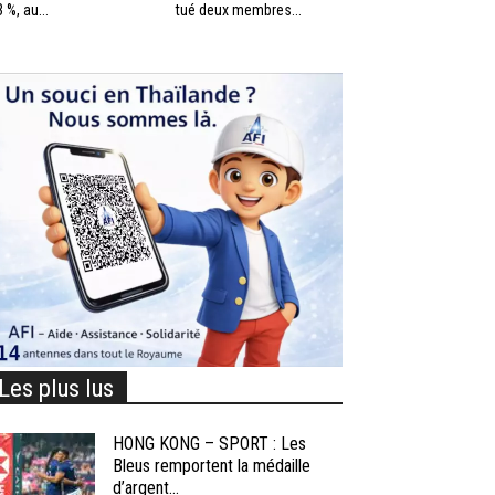
3 %, au...
tué deux membres...
Les plus lus
HONG KONG – SPORT : Les
Bleus remportent la médaille
d’argent...