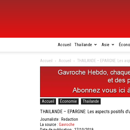
Accueil
Thaïlande
Asie
Écon
Accueil
Accueil
THAILANDE – EPARGNE: Les aspect
Accueil
Économie
Thaïlande
THAILANDE – EPARGNE: Les aspects positifs d’un 
Journaliste : Redaction
La source :
Gavroche
Date de publication : 27/10/2019