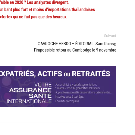
ible en 2020 ? Les analystes divergent.
 baht plus fort et moins d’importations thaïlandaises
orte» qui ne fait pas que des heureux
Suivant
GAVROCHE HEBDO – ÉDITORIAL: Sam Rainsy,
l’impossible retour au Cambodge le 9 novembre