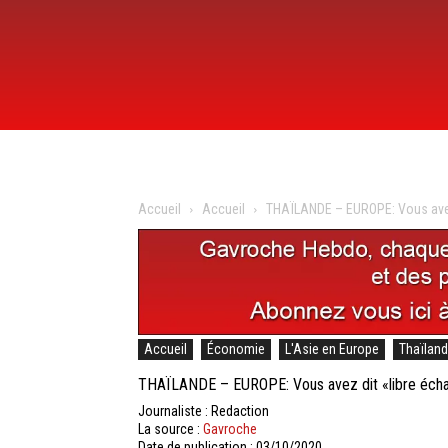
Accueil
Accueil
THAÏLANDE – EUROPE: Vous avez 
Accueil
Économie
L'Asie en Europe
Thaïlan
THAÏLANDE – EUROPE: Vous avez dit «libre éch
Journaliste : Redaction
La source :
Gavroche
Date de publication : 03/10/2020