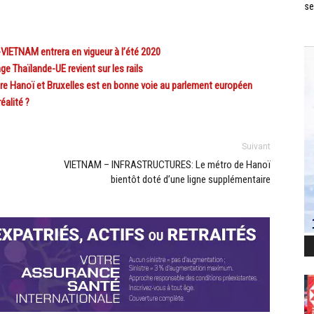
se
VIETNAM entrera en vigueur à l’été 2020
 Thaïlande-UE revient sur les rails
e Hanoï et Bruxelles est en bonne voie au parlement européen
éalité ?
Suivant
VIETNAM – INFRASTRUCTURES: Le métro de Hanoï
bientôt doté d’une ligne supplémentaire