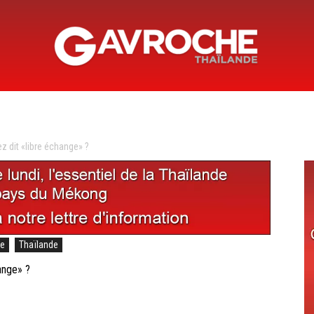
Gavroche
dit «libre échange» ?
Thaïlande
de
Thaïlande
ange» ?