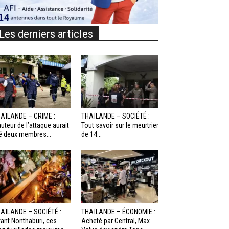
Les derniers articles
AÏLANDE – CRIME :
THAÏLANDE – SOCIÉTÉ :
auteur de l’attaque aurait
Tout savoir sur le meurtrier
é deux membres...
de 14...
AÏLANDE – SOCIÉTÉ :
THAÏLANDE – ÉCONOMIE :
ant Nonthaburi, ces
Acheté par Central, Max