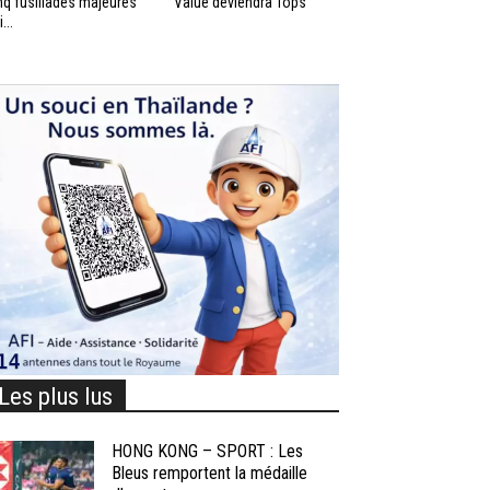
nq fusillades majeures
Value deviendra Tops
...
Les plus lus
HONG KONG – SPORT : Les
Bleus remportent la médaille