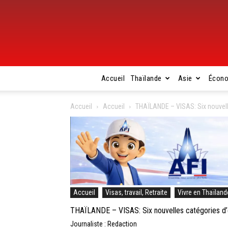
Accueil
Thaïlande
Asie
Écon
Accueil
Accueil
THAÏLANDE – VISAS: Six nouvell
Accueil
Visas, travail, Retraite
Vivre en Thaïland
THAÏLANDE – VISAS: Six nouvelles catégories d’é
Journaliste : Redaction