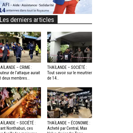
Les derniers articles
AÏLANDE – CRIME :
THAÏLANDE – SOCIÉTÉ :
auteur de l’attaque aurait
Tout savoir sur le meurtrier
é deux membres...
de 14...
AÏLANDE – SOCIÉTÉ :
THAÏLANDE – ÉCONOMIE :
ant Nonthaburi, ces
Acheté par Central, Max