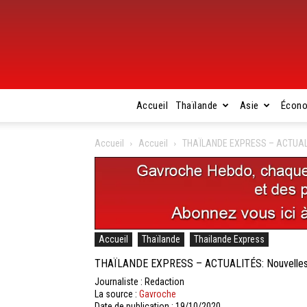
Accueil
Thaïlande
Asie
Écon
Accueil
Accueil
THAÏLANDE EXPRESS – ACTUALIT
Accueil
Thaïlande
Thailande Express
THAÏLANDE EXPRESS – ACTUALITÉS: Nouvelles b
Journaliste : Redaction
La source :
Gavroche
Date de publication : 19/10/2020