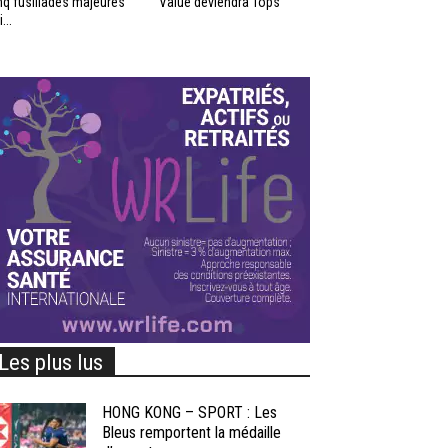
nq fusillades majeures
Value deviendra Tops
...
Les plus lus
HONG KONG – SPORT : Les
Bleus remportent la médaille