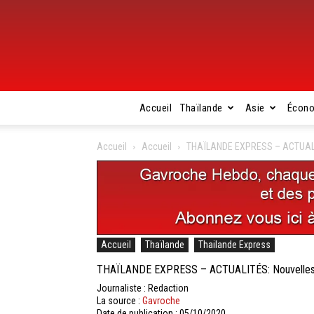
Accueil
Thaïlande
Asie
Écon
Accueil
Accueil
THAÏLANDE EXPRESS – ACTUALIT
Accueil
Thaïlande
Thailande Express
THAÏLANDE EXPRESS – ACTUALITÉS: Nouvelles b
Journaliste : Redaction
La source :
Gavroche
Date de publication : 05/10/2020