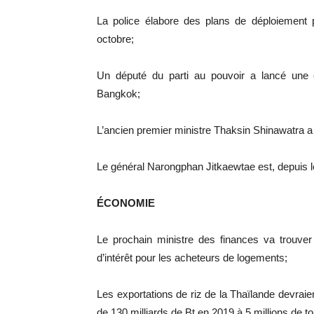
La police élabore des plans de déploiement
octobre;
Un député du parti au pouvoir a lancé une
Bangkok;
L’ancien premier ministre Thaksin Shinawatra a
Le général Narongphan Jitkaewtae est, depuis le
ÉCONOMIE
Le prochain ministre des finances va trouver
d’intérêt pour les acheteurs de logements;
Les exportations de riz de la Thaïlande devraie
de 130 milliards de Bt en 2019 à 5 millions de t