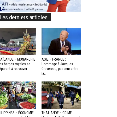
Les derniers articles
HAÏLANDE – MONARCHIE
ASIE – FRANCE :
Les barges royales se
Hommage à Jacques
éparent à retrouver...
Gravereau, passeur entre
la...
ILIPPINES – ÉCONOMIE :
THAÏLANDE – CRIME :