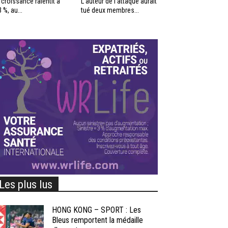
 croissance ralentit à
L’auteur de l’attaque aurait
3 %, au...
tué deux membres...
Les plus lus
HONG KONG – SPORT : Les
Bleus remportent la médaille