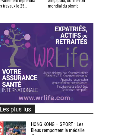
 Parlement reprendra
Singapour, coffre-fort
s travaux le 25...
mondial du plomb
Les plus lus
HONG KONG – SPORT : Les
Bleus remportent la médaille