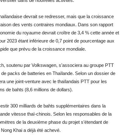
iversifier dans de nouvelles activités.
aïlandaise devrait se redresser, mais que la croissance
 raison des vents contraires mondiaux. Dans son rapport
onomie du royaume devrait croître de 3,4 % cette année et
our 2023 étant inférieure de 0,7 point de pourcentage aux
rapide que prévu de la croissance mondiale.
Tech, soutenu par Volkswagen, s’associera au groupe PTT
et de packs de batteries en Thaïlande. Selon un dossier de
ra une joint-venture avec le thaïlandais PTT pour les
ons de bahts (8,6 millions de dollars).
vestir 300 milliards de bahts supplémentaires dans la
ande vitesse thaï-chinois. Selon les responsables de la
ilomètres de la deuxième phase du projet s’étendant de
 Nong Khai a déjà été achevé.