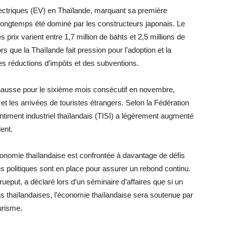
ectriques (EV) en Thaïlande, marquant sa première
 longtemps été dominé par les constructeurs japonais. Le
prix varient entre 1,7 million de bahts et 2,5 millions de
 que la Thaïlande fait pression pour l’adoption et la
des réductions d’impôts et des subventions.
n hausse pour le sixième mois consécutif en novembre,
et les arrivées de touristes étrangers. Selon la Fédération
sentiment industriel thaïlandais (TISI) a légèrement augmenté
ent.
onomie thaïlandaise est confrontée à davantage de défis
es politiques sont en place pour assurer un rebond continu.
eput, a déclaré lors d’un séminaire d’affaires que si un
ns thaïlandaises, l’économie thaïlandaise sera soutenue par
urisme.