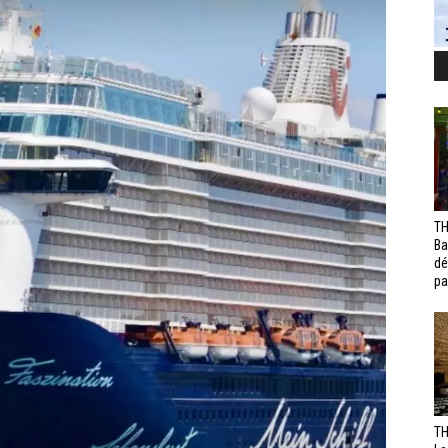
TH
Ba
dé
pa
TH