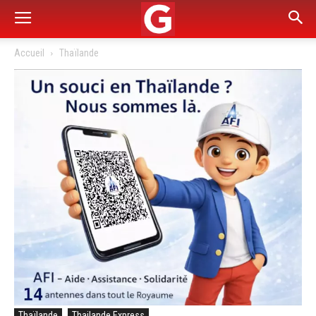
Accueil
Thaïlande
Thaïlande
Thailande Express