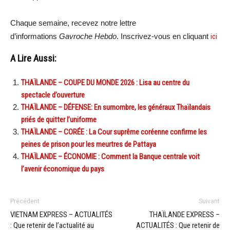
Chaque semaine, recevez notre lettre
d’informations
Gavroche Hebdo
. Inscrivez-vous en cliquant
ici
A Lire Aussi:
THAÏLANDE – COUPE DU MONDE 2026 : Lisa au centre du
spectacle d’ouverture
THAÏLANDE – DÉFENSE: En surnombre, les généraux Thaïlandais
priés de quitter l’uniforme
THAÏLANDE – CORÉE : La Cour suprême coréenne confirme les
peines de prison pour les meurtres de Pattaya
THAÏLANDE – ÉCONOMIE : Comment la Banque centrale voit
l’avenir économique du pays
Précédent
Suivant
VIETNAM EXPRESS – ACTUALITÉS
THAÏLANDE EXPRESS –
: Que retenir de l’actualité au
ACTUALITÉS : Que retenir de