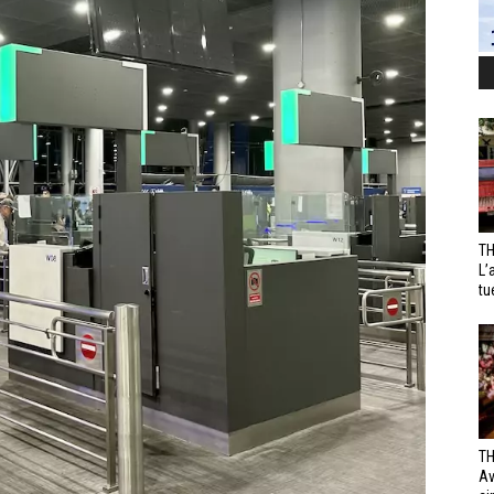
TH
L’
tu
TH
Av