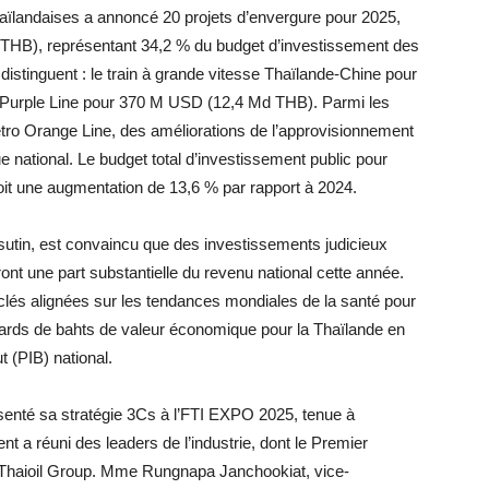
thaïlandaises a annoncé 20 projets d’envergure pour 2025,
THB), représentant 34,2 % du budget d’investissement des
distinguent : le train à grande vitesse Thaïlande-Chine pour
 Purple Line pour 370 M USD (12,4 Md THB). Parmi les
métro Orange Line, des améliorations de l’approvisionnement
 national. Le budget total d’investissement public pour
t une augmentation de 13,6 % par rapport à 2024.
utin, est convaincu que des investissements judicieux
ront une part substantielle du revenu national cette année.
 clés alignées sur les tendances mondiales de la santé pour
lliards de bahts de valeur économique pour la Thaïlande en
t (PIB) national.
ésenté sa stratégie 3Cs à l’FTI EXPO 2025, tenue à
 a réuni des leaders de l’industrie, dont le Premier
 Thaioil Group. Mme Rungnapa Janchookiat, vice-