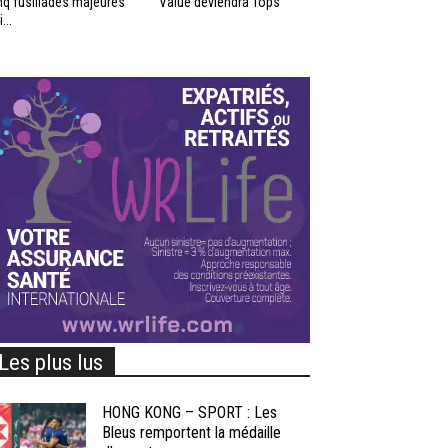
nq fusillades majeures
Value deviendra Tops
...
Les plus lus
HONG KONG – SPORT : Les
Bleus remportent la médaille