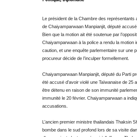
Le président de la Chambre des représentants a
de Chaiyamparwaan Manpianjit, député accusé de 
Bien que la motion ait été soutenue par l’oppositi
Chaiyamparwaan à la police a rendu la motion inu
caution, et une enquête parlementaire sur une pos
procureur décide de l’inculper formellement.
Chaiyamparwaan Manpianjit, député du Parti prog
été accusé d’avoir violé une Taïwanaise de 25 a
être détenu en raison de son immunité parlemen
immunité le 20 février. Chaiyamparwaan a indiq
accusations.
L’ancien premier ministre thailandais Thaksin Shi
bombe dans le sud profond lors de sa visite dan