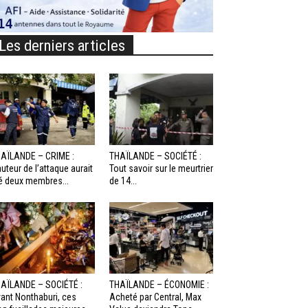
Les derniers articles
AÏLANDE – CRIME :
THAÏLANDE – SOCIÉTÉ :
auteur de l’attaque aurait
Tout savoir sur le meurtrier
é deux membres...
de 14...
AÏLANDE – SOCIÉTÉ :
THAÏLANDE – ÉCONOMIE :
ant Nonthaburi, ces
Acheté par Central, Max