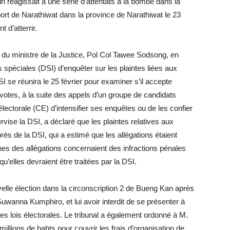
in réagissait à une série d’attentats à la bombe dans la
oport de Narathiwat dans la province de Narathiwat le 23
t d’atterrir.
du ministre de la Justice, Pol Col Tawee Sodsong, en
spéciales (DSI) d’enquêter sur les plaintes liées aux
I se réunira le 25 février pour examiner s’il accepte
 votes, à la suite des appels d’un groupe de candidats
ctorale (CE) d’intensifier ses enquêtes ou de les confier
rvise la DSI, a déclaré que les plaintes relatives aux
ès de la DSI, qui a estimé que les allégations étaient
nes des allégations concernaient des infractions pénales
’elles devraient être traitées par la DSI.
lle élection dans la circonscription 2 de Bueng Kan après
 Suwanna Kumphiro, et lui avoir interdit de se présenter à
les lois électorales. Le tribunal a également ordonné à M.
llions de bahts pour couvrir les frais d’organisation de