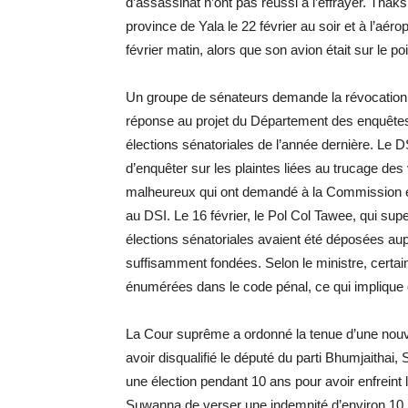
d’assassinat n’ont pas réussi à l’effrayer. Thaks
province de Yala le 22 février au soir et à l’aér
février matin, alors que son avion était sur le poin
Un groupe de sénateurs demande la révocation 
réponse au projet du Département des enquêtes 
élections sénatoriales de l’année dernière. Le DS
d’enquêter sur les plaintes liées au trucage des
malheureux qui ont demandé à la Commission éle
au DSI. Le 16 février, le Pol Col Tawee, qui supe
élections sénatoriales avaient été déposées aupr
suffisamment fondées. Selon le ministre, certai
énumérées dans le code pénal, ce qui implique qu
La Cour suprême a ordonné la tenue d’une nouve
avoir disqualifié le député du parti Bhumjaithai,
une élection pendant 10 ans pour avoir enfreint 
Suwanna de verser une indemnité d’environ 10 mi