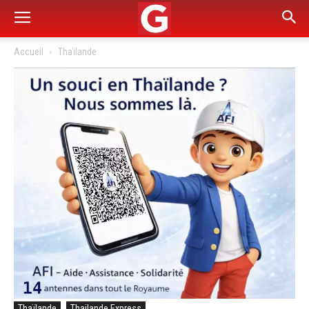
Accueil
Thaïlande
Thaïlande
Thailande Express