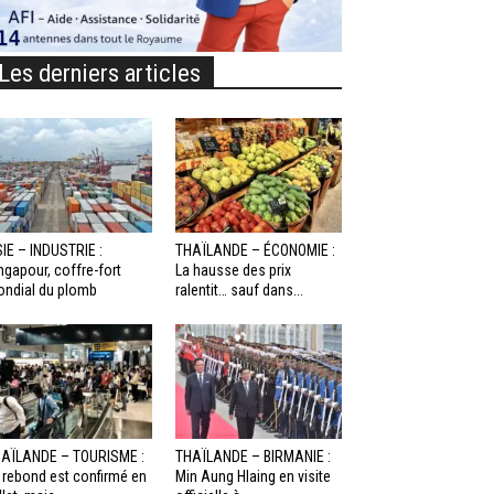
Les derniers articles
IE – INDUSTRIE :
THAÏLANDE – ÉCONOMIE :
ngapour, coffre-fort
La hausse des prix
ndial du plomb
ralentit… sauf dans...
AÏLANDE – TOURISME :
THAÏLANDE – BIRMANIE :
 rebond est confirmé en
Min Aung Hlaing en visite