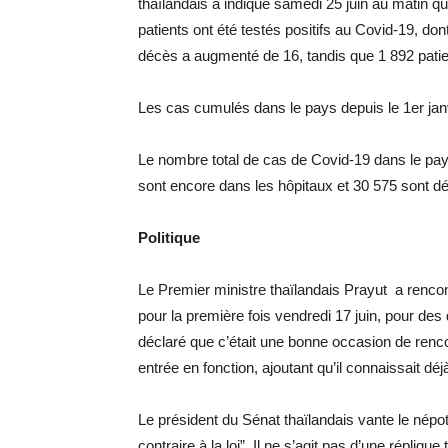
thaïlandais a indiqué samedi 25 juin au matin 
patients ont été testés positifs au Covid-19, do
décès a augmenté de 16, tandis que 1 892 patient
Les cas cumulés dans le pays depuis le 1er jan
Le nombre total de cas de Covid-19 dans le pays
sont encore dans les hôpitaux et 30 575 sont d
Politique
Le Premier ministre thaïlandais Prayut a renc
pour la première fois vendredi 17 juin, pour des
déclaré que c’était une bonne occasion de renco
entrée en fonction, ajoutant qu’il connaissait d
Le président du Sénat thaïlandais vante le népo
contraire à la loi”. Il ne s’agit pas d’une réplique