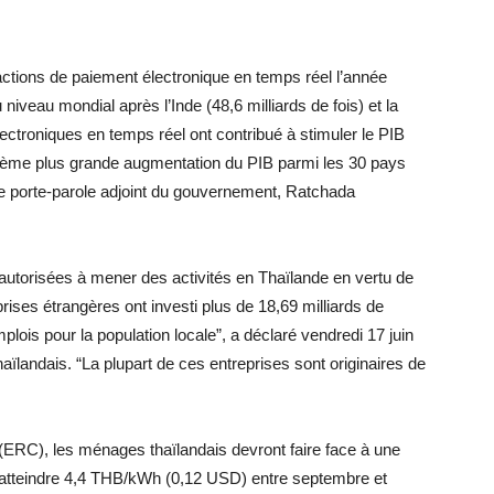
sactions de paiement électronique en temps réel l’année
 niveau mondial après l’Inde (48,6 milliards de fois) et la
lectroniques en temps réel ont contribué à stimuler le PIB
xième plus grande augmentation du PIB parmi les 30 pays
n le porte-parole adjoint du gouvernement, Ratchada
autorisées à mener des activités en Thaïlande en vertu de
prises étrangères ont investi plus de 18,69 milliards de
lois pour la population locale”, a déclaré vendredi 17 juin
haïlandais. “La plupart de ces entreprises sont originaires de
 (ERC), les ménages thaïlandais devront faire face à une
ait atteindre 4,4 THB/kWh (0,12 USD) entre septembre et