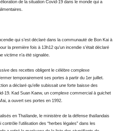
lioration de la situation Covid-19 dans le monde qui a
limentaires.
incendie qui s’est déclaré dans la communauté de Bon Kai à
our la première fois à 13h12 qu’un incendie s’était déclaré
victime n’a été signalée.
ssive des recettes obligent le célèbre complexe
mer temporairement ses portes à partir du 1er juillet.
tion a déclaré qu’elle subissait une forte baisse des
vid-19. Kad Suan Kaew, un complexe commercial à guichet
Mai, a ouvert ses portes en 1992.
galisés en Thaïlande, le ministère de la défense thaïlandais
 contrôle l’utilisation des “herbes légales” dans les
de a retiré la marijuana de la liste des stupéfiants de