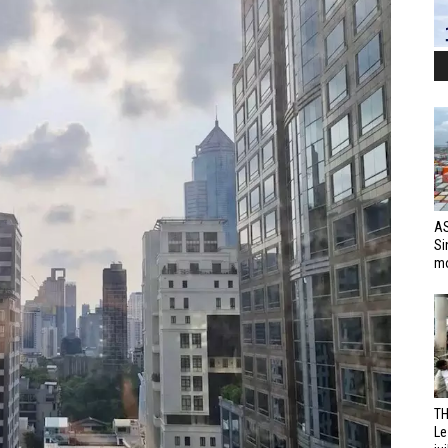
AS
Si
mo
TH
Le