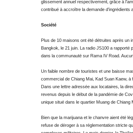
glissement annuel respectivement, grâce à l’amé
contribué à accroître la demande d’ingrédients a
Société
Plus de 10 maisons ont été détruites après un 
Bangkok, le 21 juin. La radio JS100 a rapporté p
dans la communauté sur Rama IV Road. Aucune 
Un faible nombre de touristes et une baisse ma
commercial de Chiang Mai, Kad Suan Kaew, à fer
Dans une lettre adressée aux locataires, la direc
revenus depuis le début de la pandémie de Co
unique situé dans le quartier Muang de Chiang 
Bien que la marijuana et le chanvre aient été lé
refuse de déroger à sa réglementation stricte qui
complexes militaires. Le mois dernier, la Thaïlan