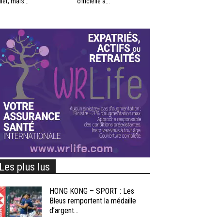
llet, mais...
officielle à...
Les plus lus
HONG KONG – SPORT : Les
Bleus remportent la médaille
d’argent...