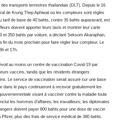
t des transports terrestres thaïlandais (DLT). Depuis le 16
central de Krung Thep Aphiwat où les compteurs sont réglés
 tarif de base de 40 bahts, contre 35 bahts auparavant, est
eurs doivent apporter leurs taxis et montrer leur carte
300 et 350 bahts par voiture, a déclaré Seksom Akaraphan,
la fin du mois prochain pour faire régler leur compteur. Le
8h et 17h.
révoit au moins un centre de vaccination Covid-19 par
 leurs vaccins, tandis que les résidents étrangers
cins. Le service de vaccination serait assuré sur une base
me dans le pays continueront à recevoir gratuitement les
gouvernementale visant à vacciner contre la maladie toute
nclut les hommes d’affaires, les travailleurs, les diplomates
trangers doivent payer 800 bahts pour une dose de vaccin
Pfizer, plus des frais de service médical de 380 bahts.