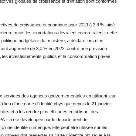
ctives globales de croissance et d’inflation sont conformes
ectives de croissance économique pour 2023 à 3,8 %, aidé
ieure, mais les exportations devraient encore ralentir cette
politique budgétaire du ministère, a déclaré lors d’un
ement augmenté de 3,0 % en 2022, contre une prévision
s, les investissements publics et la consommation privée
 services des agences gouvernementales en utilisant leur
u lieu d’une carte d’identité physique depuis le 21 janvier.
blics et à les rendre plus efficaces en utilisant des
PA – a été développée par le département de
 d’une identité numérique. Elle peut être utilisée sur les
n citoyen doit présenter sa carte d’identité physique à la