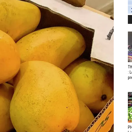
T
: 
pr
PH