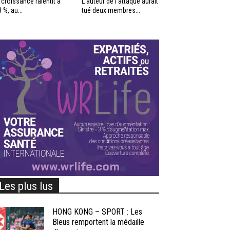
 croissance ralentit à
L’auteur de l’attaque aurait
3 %, au...
tué deux membres...
Les plus lus
HONG KONG – SPORT : Les
Bleus remportent la médaille