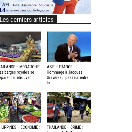
Les derniers articles
HAÏLANDE – MONARCHIE
ASIE – FRANCE :
Les barges royales se
Hommage à Jacques
éparent à retrouver...
Gravereau, passeur entre
la...
ILIPPINES – ÉCONOMIE :
THAÏLANDE – CRIME :