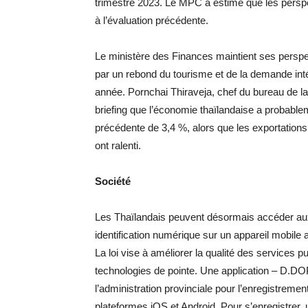
trimestre 2023. Le MPC a estimé que les perspe
à l’évaluation précédente.
Le ministère des Finances maintient ses persp
par un rebond du tourisme et de la demande intér
année. Pornchai Thiraveja, chef du bureau de la 
briefing que l’économie thaïlandaise a probabl
précédente de 3,4 %, alors que les exportation
ont ralenti.
Société
Les Thaïlandais peuvent désormais accéder aux
identification numérique sur un appareil mobile a
La loi vise à améliorer la qualité des services pu
technologies de pointe. Une application – D.DO
l’administration provinciale pour l’enregistrement
plateformes iOS et Android. Pour s’enregistrer, u