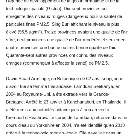
l’Agence de développement de la géo-informatique et de la
technologie spatiale (Gistda). Dix-sept provinces ont
enregistré des niveaux rouges (dangereux pour la santé) de
particules fines PM2.5, Sing Buri affichant le niveau le plus
élevé (95,5 µg/m³). Treize provinces avaient une qualité de l’air
sûre, neuf provinces une qualité de l’air modérée et seulement
quatre provinces une bonne ou très bonne qualité de l’air.
Quarante-sept autres provinces ont connu des niveaux
oranges (commençant à affecter la santé) de PM2.5.
David Stuart Armitage, un Britannique de 62 ans, soupçonné
d’avoir tué sa femme thaïlandaise, Lamduan Seekanya, en
2004 au Royaume-Uni, a été extradé vers la Grande-
Bretagne. Arrêté le 23 janvier à Kanchanaburi, en Thaïlande, il
a été remis aux autorités britanniques à son arrivée à
l’aéroport d’Heathrow. Le corps de Lamduan, retrouvé dans un
cours d’eau du Yorkshire en 2004, n’a été identifié qu’en 2019
grâce à la technologie médico-légale. Elle travaillait dans un