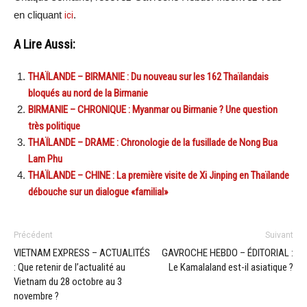
en cliquant
ici
.
A Lire Aussi:
THAÏLANDE – BIRMANIE : Du nouveau sur les 162 Thaïlandais
bloqués au nord de la Birmanie
BIRMANIE – CHRONIQUE : Myanmar ou Birmanie ? Une question
très politique
THAÏLANDE – DRAME : Chronologie de la fusillade de Nong Bua
Lam Phu
THAÏLANDE – CHINE : La première visite de Xi Jinping en Thaïlande
débouche sur un dialogue «familial»
Précédent
Suivant
VIETNAM EXPRESS – ACTUALITÉS
GAVROCHE HEBDO – ÉDITORIAL :
: Que retenir de l’actualité au
Le Kamalaland est-il asiatique ?
Vietnam du 28 octobre au 3
novembre ?