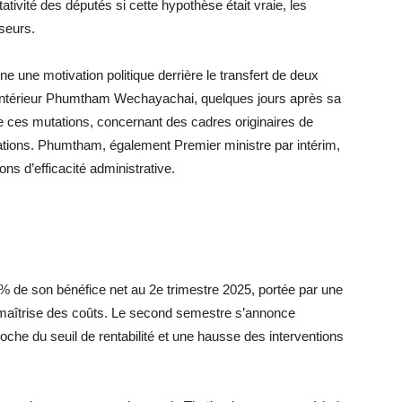
tativité des députés si cette hypothèse était vraie, les
sseurs.
e une motivation politique derrière le transfert de deux
 l’Intérieur Phumtham Wechayachai, quelques jours après sa
e ces mutations, concernant des cadres originaires de
cations. Phumtham, également Premier ministre par intérim,
sons d’efficacité administrative.
% de son bénéfice net au 2e trimestre 2025, portée par une
 maîtrise des coûts. Le second semestre s’annonce
oche du seuil de rentabilité et une hausse des interventions