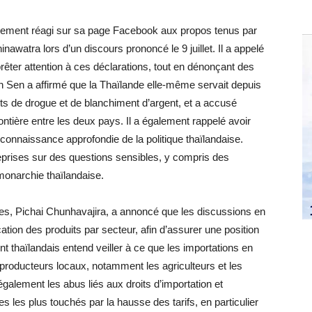
vement réagi sur sa page Facebook aux propos tenus par
nawatra lors d’un discours prononcé le 9 juillet. Il a appelé
êter attention à ces déclarations, tout en dénonçant des
 Sen a affirmé que la Thaïlande elle-même servait depuis
ts de drogue et de blanchiment d’argent, et a accusé
frontière entre les deux pays. Il a également rappelé avoir
onnaissance approfondie de la politique thaïlandaise.
 reprises sur des questions sensibles, y compris des
monarchie thaïlandaise.
ces, Pichai Chunhavajira, a annoncé que les discussions en
ation des produits par secteur, afin d’assurer une position
 thaïlandais entend veiller à ce que les importations en
roducteurs locaux, notamment les agriculteurs et les
également les abus liés aux droits d’importation et
les plus touchés par la hausse des tarifs, en particulier