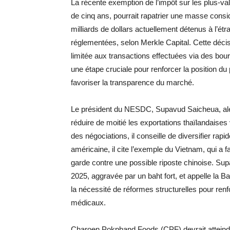
La récente exemption de l’impôt sur les plus-v
de cinq ans, pourrait rapatrier une masse consi
milliards de dollars actuellement détenus à l’ét
réglementées, selon Merkle Capital. Cette déci
limitée aux transactions effectuées via des bo
une étape cruciale pour renforcer la position du
favoriser la transparence du marché.
Le président du NESDC, Supavud Saicheua, alert
réduire de moitié les exportations thaïlandaises
des négociations, il conseille de diversifier ra
américaine, il cite l’exemple du Vietnam, qui a f
garde contre une possible riposte chinoise. Su
2025, aggravée par un baht fort, et appelle la Ban
la nécessité de réformes structurelles pour renfo
médicaux.
Charoen Pokphand Foods (CPF) devrait atteindre