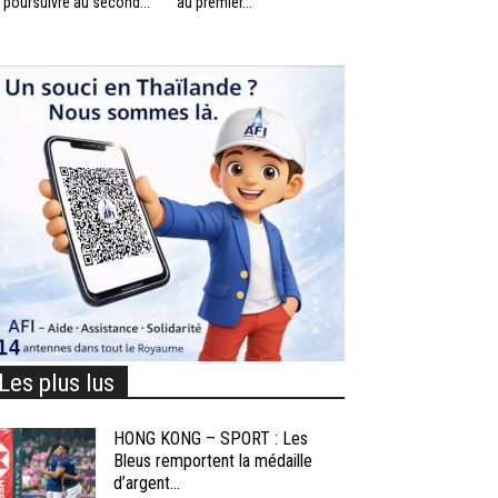
 poursuivre au second...
au premier...
Les plus lus
HONG KONG – SPORT : Les
Bleus remportent la médaille
d’argent...