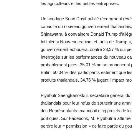
les agriculteurs et les petites entreprises.
Un sondage Suan Dusit publié récemment révèle
capacité du nouveau gouvernement thaïlandais,
Shinawatra, à convaincre Donald Trump d’alléger
Intitulée « Nouveau cabinet et tarifs de Trump 
gouvernement échouera, contre 28,97 % qui pens
Interrogés sur les performances du nouveau cabi
probablement pires, 35,01 % ne se prononcent p
Enfin, 50,04 % des participants estiment que le
produits thaïlandais, 34,76 % jugent l’impact m
Piyabutr Saengkanokkul, secrétaire général du 
thaïlandais pour leur refus de soutenir une amni
des Représentants examinait cinq projets de loi vi
politiques. Sur Facebook, M. Piyabutr a affirmé 
perdre leur « permission » de faire partie du go