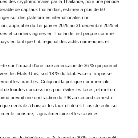
alues des cryptomonnaies par la Thaïlande, pour une période
dérable de capitaux thaïlandais, estimée à plus de 60
ranger sur des plateformes internationales non
sion, applicable du 1er janvier 2025 au 31 décembre 2029 et
urses et courtiers agréés en Thaïlande, est perçue comme
 pays en tant que hub régional des actifs numériques et
e sur l’impact d’une taxe américaine de 36 % qui pourrait
 vers les États-Unis, soit 18 % du total. Face à l’impasse
pidement les marchés. Critiquant la politique commerciale
ait de lourdes concessions pour éviter les taxes, et met en
pavud prévoit une contraction du PIB au second semestre
que centrale à baisser les taux d’intérêt. Il insiste enfin sur
rcer le tourisme, l’agroalimentaire et les services
 un pic de bénéfices au 2e trimestre 2025, avec un profit