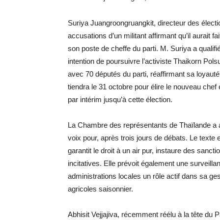
Suriya Juangroongruangkit, directeur des électi
accusations d’un militant affirmant qu’il aurait f
son poste de cheffe du parti. M. Suriya a quali
intention de poursuivre l’activiste Thaikorn Pol
avec 70 députés du parti, réaffirmant sa loyau
tiendra le 31 octobre pour élire le nouveau chef 
par intérim jusqu’à cette élection.
La Chambre des représentants de Thaïlande a adop
voix pour, après trois jours de débats. Le text
garantit le droit à un air pur, instaure des san
incitatives. Elle prévoit également une surveilla
administrations locales un rôle actif dans sa ges
agricoles saisonnier.
Abhisit Vejjajiva, récemment réélu à la tête du 