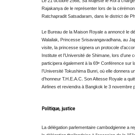
Le 21 octobre 2568, Sa Majesté le Roi a chargé
Rajakanya de le représenter lors de la cérémoni
Ratchapradit Satsadaram, dans le district de 
Le Bureau de la Maison Royale a annoncé le d
Walailak, Princesse Srisavangavadhana, au Ja
visite, la princesse signera un protocole d’acc
Institute et l’Université de Shimane, lors d’un
participera également à la 69ᵉ Conférence sur l
l’Université Tokushima Bunri, où elle donnera u
d’honneur T.H.E.A.C. Son Altesse Royale a quit
Airlines et reviendra à Bangkok le 3 novembre p
Politique, justice
La délégation parlementaire cambodgienne a repo