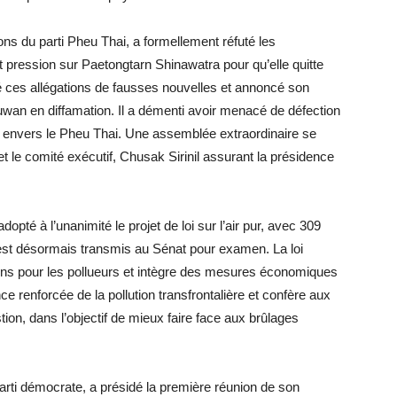
ons du parti Pheu Thai, a formellement réfuté les
ait pression sur Paetongtarn Shinawatra pour qu’elle quitte
fié ces allégations de fausses nouvelles et annoncé son
suwan en diffamation. Il a démenti avoir menacé de défection
té envers le Pheu Thai. Une assemblée extraordinaire se
et le comité exécutif, Chusak Sirinil assurant la présidence
té à l’unanimité le projet de loi sur l’air pur, avec 309
e est désormais transmis au Sénat pour examen. La loi
ctions pour les pollueurs et intègre des mesures économiques
nce renforcée de la pollution transfrontalière et confère aux
tion, dans l’objectif de mieux faire face aux brûlages
Parti démocrate, a présidé la première réunion de son