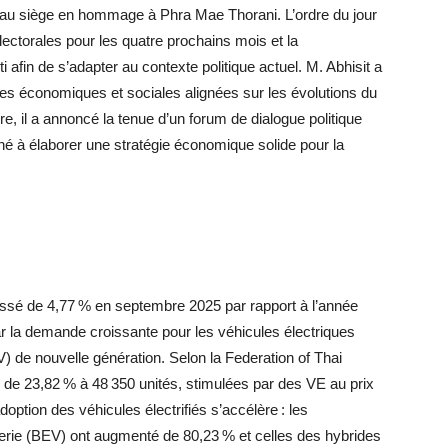
au siège en hommage à Phra Mae Thorani. L’ordre du jour
électorales pour les quatre prochains mois et la
i afin de s’adapter au contexte politique actuel. M. Abhisit a
ues économiques et sociales alignées sur les évolutions du
e, il a annoncé la tenue d’un forum de dialogue politique
iné à élaborer une stratégie économique solide pour la
essé de 4,77 % en septembre 2025 par rapport à l’année
ar la demande croissante pour les véhicules électriques
PV) de nouvelle génération. Selon la Federation of Thai
di de 23,82 % à 48 350 unités, stimulées par des VE au prix
option des véhicules électrifiés s’accélère : les
terie (BEV) ont augmenté de 80,23 % et celles des hybrides