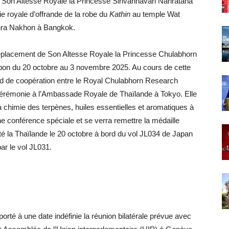
 Son Altesse Royale la Princesse Sirivannavari Nariratana
e royale d’offrande de la robe du
Kathin
au temple Wat
Phra Nakhon à Bangkok.
éplacement de Son Altesse Royale la Princesse Chulabhorn
pon du 20 octobre au 3 novembre 2025. Au cours de cette
ord de coopération entre le Royal Chulabhorn Research
e cérémonie à l’Ambassade Royale de Thaïlande à Tokyo. Elle
a chimie des terpènes, huiles essentielles et aromatiques à
ne conférence spéciale et se verra remettre la médaille
té la Thaïlande le 20 octobre à bord du vol JL034 de Japan
ar le vol JL031.
rté à une date indéfinie la réunion bilatérale prévue avec