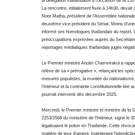
la délégation thaïlandaise à l’occasion de la 1
La rencontre, initialement fixée à 14h30, devai
Noor Matha, président de l’Assemblée national
deuxième vice-président du Sénat. Moins d’une
informé ses homologues thaïlandais du report. 
préoccupations exprimées auprès du Secrétaire
reportages médiatiques thaïlandais jugés négati
Le Premier ministre Anutin Charnvirakul a rapp
relève de sa « prérogative », relançant les spécu
mesures populistes, la montée du nationalisme
l’Intérieur et la contrainte constitutionnelle li
pourrait intervenir dès décembre 2025.
Mercredi, le Premier ministre et ministre de la S
2253/2568 du ministère de l’Intérieur, signé le
légalisaient le poker en Thaïlande. Cette révoca
matière de jeux d’argent, maintenant l’interdicti