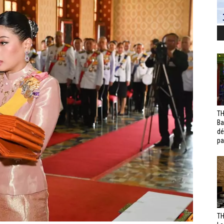
TH
Ba
dé
pa
TH