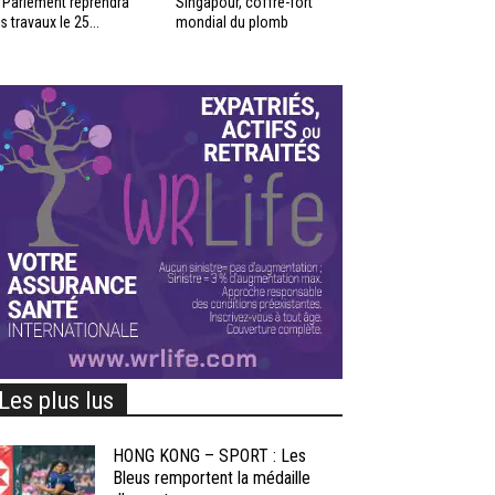
 Parlement reprendra
Singapour, coffre-fort
s travaux le 25...
mondial du plomb
Les plus lus
HONG KONG – SPORT : Les
Bleus remportent la médaille