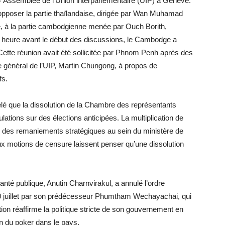
51ᵉ Assemblée de l’Union interparlementaire (UIP) à Genève.
t opposer la partie thaïlandaise, dirigée par Wan Muhamad
e, à la partie cambodgienne menée par Ouch Borith,
 heure avant le début des discussions, le Cambodge a
Cette réunion avait été sollicitée par Phnom Penh après des
 général de l’UIP, Martin Chungong, à propos de
fs.
elé que la dissolution de la Chambre des représentants
lations sur des élections anticipées. La multiplication de
, des remaniements stratégiques au sein du ministère de
ée aux motions de censure laissent penser qu’une dissolution
anté publique, Anutin Charnvirakul, a annulé l’ordre
 30 juillet par son prédécesseur Phumtham Wechayachai, qui
tion réaffirme la politique stricte de son gouvernement en
on du poker dans le pays.