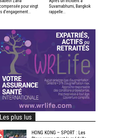
isabeth Zana
Après un incident à
compensée pour vingt
Suvarnabhumi, Bangkok
s d’engagement...
rappelle...
Les plus lus
HONG KONG – SPORT : Les