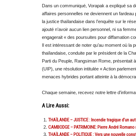
Dans un communiqué, Vorapak a expliqué sa déci
affaires personnelles ne deviennent un fardeau
la justice thaïlandaise dans l’enquête sur le rése
ajouté n’avoir aucun lien personnel, ni sa femme
engagerait « des poursuites pour diffamation con
Il est intéressant de noter qu’au moment où la pr
thaïlandaise, conduite par le président de la
Parti du Peuple, Rangsiman Rome, présentait à 
(UIP), une résolution intitulée « Action parlement
menaces hybrides portant atteinte à la démocrat
Chaque semaine, recevez notre lettre d’inform
A Lire Aussi:
THAÏLANDE – JUSTICE : Incendie tragique d’un aut
CAMBODGE – PATRIMOINE: Pierre André Romano r
THAÏLANDE – POLITIQUE : Vers une nouvelle consti