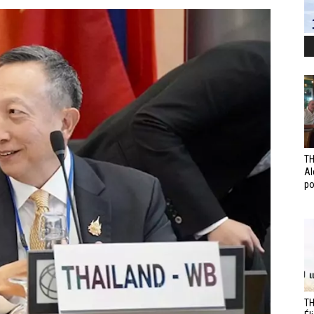
TH
Al
po
TH