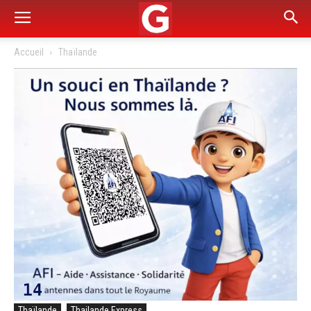
Accueil
Thaïlande
Thaïlande
Thailande Express