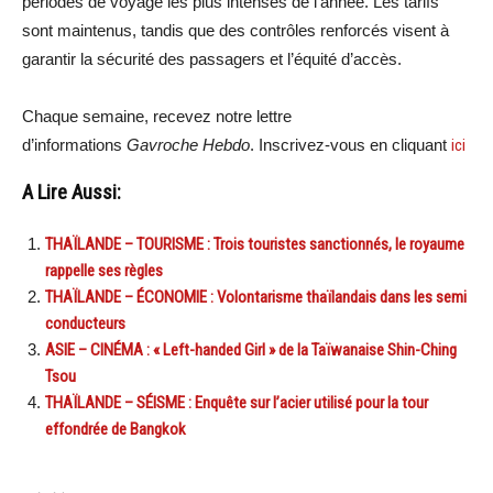
périodes de voyage les plus intenses de l’année. Les tarifs
sont maintenus, tandis que des contrôles renforcés visent à
garantir la sécurité des passagers et l’équité d’accès.
Chaque semaine, recevez notre lettre
d’informations
Gavroche Hebdo
. Inscrivez-vous en cliquant
ici
A Lire Aussi:
THAÏLANDE – TOURISME : Trois touristes sanctionnés, le royaume
rappelle ses règles
THAÏLANDE – ÉCONOMIE : Volontarisme thaïlandais dans les semi
conducteurs
ASIE – CINÉMA : « Left-handed Girl » de la Taïwanaise Shin-Ching
Tsou
THAÏLANDE – SÉISME : Enquête sur l’acier utilisé pour la tour
effondrée de Bangkok