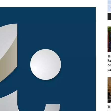
TH
Ba
dé
pa
TH