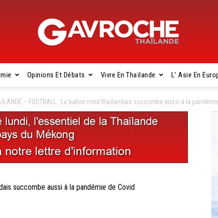
omie
Opinions Et Débats
Vivre En Thaïlande
L’ Asie En Euro
Gavroche
ÏLANDE – FOOTBALL : Le ballon rond thaïlandais succombe aussi à la pandémi
Thaïlande
dais succombe aussi à la pandémie de Covid