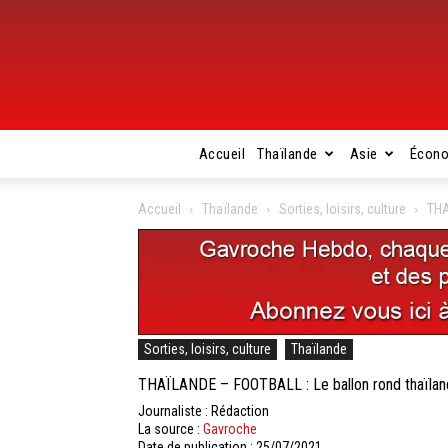
Accueil
Thaïlande
Asie
Écon
Accueil
Thaïlande
Sorties, loisirs, culture
THA
Sorties, loisirs, culture
Thaïlande
THAÏLANDE – FOOTBALL : Le ballon rond thaïlan
Journaliste : Rédaction
La source :
Gavroche
Date de publication : 25/07/2021