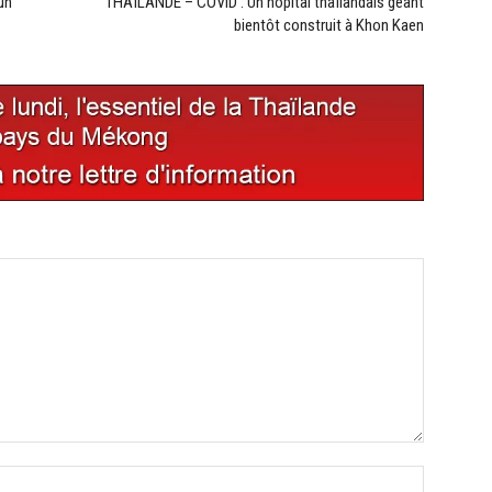
un
THAÏLANDE – COVID : Un hôpital thaïlandais géant
bientôt construit à Khon Kaen