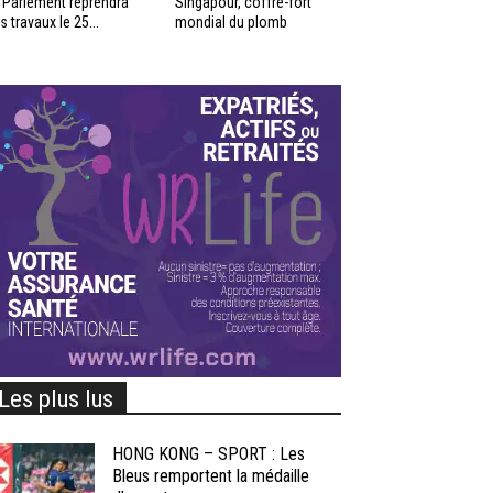
 Parlement reprendra
Singapour, coffre-fort
s travaux le 25...
mondial du plomb
Les plus lus
HONG KONG – SPORT : Les
Bleus remportent la médaille