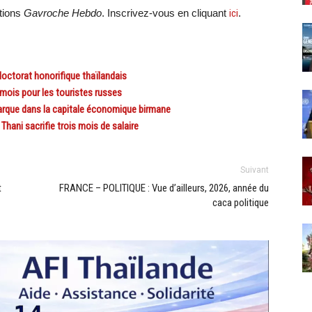
ations
Gavroche Hebdo
. Inscrivez-vous en cliquant
ici
.
ctorat honorifique thaïlandais
ois pour les touristes russes
rque dans la capitale économique birmane
ani sacrifie trois mois de salaire
Suivant
t
FRANCE – POLITIQUE : Vue d’ailleurs, 2026, année du
caca politique