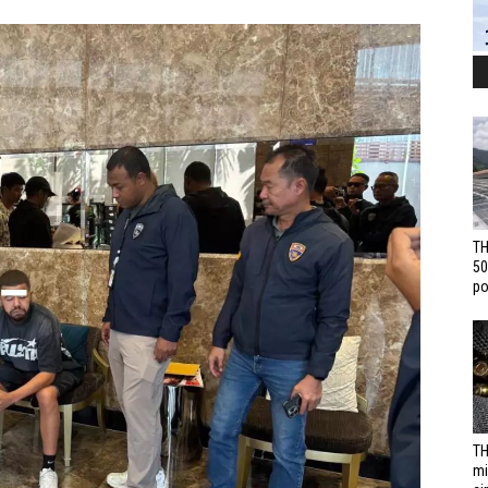
TH
50
po
TH
mi