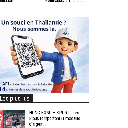
rculation...
Nonthaburi, la Thaïlande...
Les plus lus
HONG KONG – SPORT : Les
Bleus remportent la médaille
d’argent...