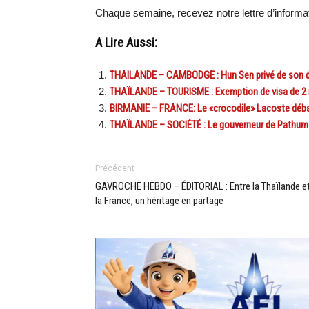
Chaque semaine, recevez notre lettre d’inform
A Lire Aussi:
THAILANDE – CAMBODGE : Hun Sen privé de son do
THAÏLANDE – TOURISME : Exemption de visa de 2 m
BIRMANIE – FRANCE: Le «crocodile» Lacoste déba
THAÏLANDE – SOCIÉTÉ : Le gouverneur de Pathum Th
Précédent
GAVROCHE HEBDO – ÉDITORIAL : Entre la Thaïlande e
la France, un héritage en partage