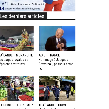
Les derniers articles
HAÏLANDE – MONARCHIE
ASIE – FRANCE :
Les barges royales se
Hommage à Jacques
éparent à retrouver...
Gravereau, passeur entre
la...
ILIPPINES – ÉCONOMIE :
THAÏLANDE – CRIME :