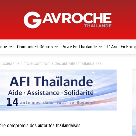
omie
Opinions Et Débats
Vivre En Thaïlande
L’ Asie En Euro
Gavroche
oxeurs, le difficile compromis des autorités thaïlandaises
Thaïlande
cile compromis des autorités thaïlandaises