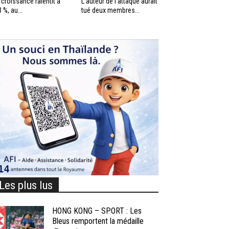
 croissance ralentit à
L’auteur de l’attaque aurait
3 %, au...
tué deux membres...
Les plus lus
HONG KONG – SPORT : Les
Bleus remportent la médaille