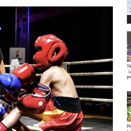
T
: 
pr
PH