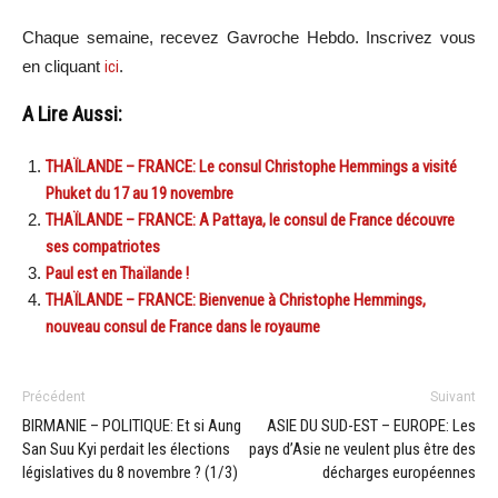
Chaque semaine, recevez Gavroche Hebdo. In
scri
vez vous
en cliquant
ici
.
A Lire Aussi:
THAÏLANDE – FRANCE: Le consul Christophe Hemmings a visité
Phuket du 17 au 19 novembre
THAÏLANDE – FRANCE: A Pattaya, le consul de France découvre
ses compatriotes
Paul est en Thaïlande !
THAÏLANDE – FRANCE: Bienvenue à Christophe Hemmings,
nouveau consul de France dans le royaume
Précédent
Suivant
BIRMANIE – POLITIQUE: Et si Aung
ASIE DU SUD-EST – EUROPE: Les
San Suu Kyi perdait les élections
pays d’Asie ne veulent plus être des
législatives du 8 novembre ? (1/3)
décharges européennes