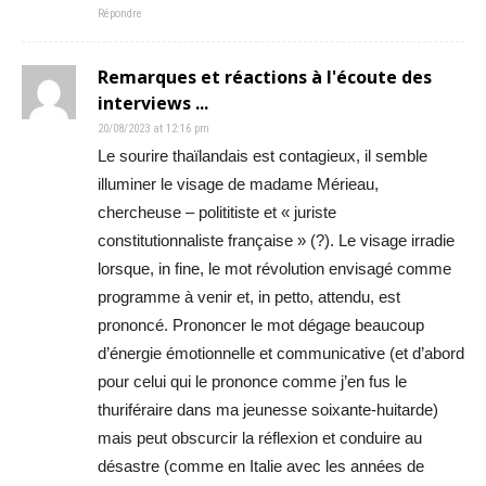
Répondre
Remarques et réactions à l'écoute des
interviews ...
20/08/2023 at 12:16 pm
Le sourire thaïlandais est contagieux, il semble
illuminer le visage de madame Mérieau,
chercheuse – polititiste et « juriste
constitutionnaliste française » (?). Le visage irradie
lorsque, in fine, le mot révolution envisagé comme
programme à venir et, in petto, attendu, est
prononcé. Prononcer le mot dégage beaucoup
d’énergie émotionnelle et communicative (et d’abord
pour celui qui le prononce comme j’en fus le
thuriféraire dans ma jeunesse soixante-huitarde)
mais peut obscurcir la réflexion et conduire au
désastre (comme en Italie avec les années de