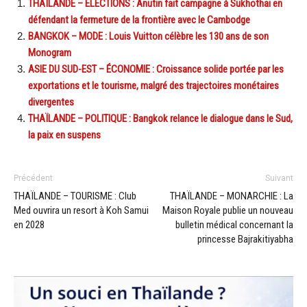
THAÏLANDE – ÉLECTIONS : Anutin fait campagne à Sukhothai en
défendant la fermeture de la frontière avec le Cambodge
BANGKOK – MODE : Louis Vuitton célèbre les 130 ans de son
Monogram
ASIE DU SUD-EST – ÉCONOMIE : Croissance solide portée par les
exportations et le tourisme, malgré des trajectoires monétaires
divergentes
THAÏLANDE – POLITIQUE : Bangkok relance le dialogue dans le Sud,
la paix en suspens
Précédent
Suivant
THAÏLANDE – TOURISME : Club
THAÏLANDE – MONARCHIE : La
Med ouvrira un resort à Koh Samui
Maison Royale publie un nouveau
en 2028
bulletin médical concernant la
princesse Bajrakitiyabha