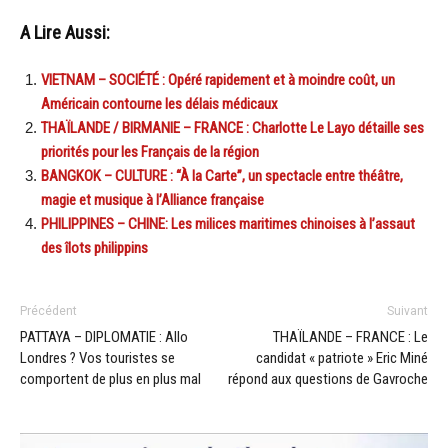
A Lire Aussi:
VIETNAM – SOCIÉTÉ : Opéré rapidement et à moindre coût, un
Américain contourne les délais médicaux
THAÏLANDE / BIRMANIE – FRANCE : Charlotte Le Layo détaille ses
priorités pour les Français de la région
BANGKOK – CULTURE : “À la Carte”, un spectacle entre théâtre,
magie et musique à l’Alliance française
PHILIPPINES – CHINE: Les milices maritimes chinoises à l’assaut
des îlots philippins
Précédent
Suivant
PATTAYA – DIPLOMATIE : Allo
THAÏLANDE – FRANCE : Le
Londres ? Vos touristes se
candidat « patriote » Eric Miné
comportent de plus en plus mal
répond aux questions de Gavroche