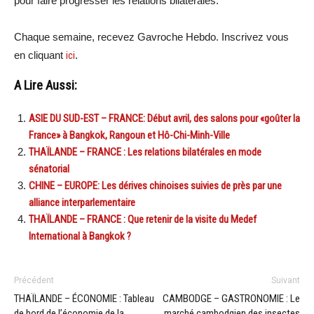
pour faire progresser les relations bilatérales.
Chaque semaine, recevez Gavroche Hebdo. Inscrivez vous
en cliquant
ici
.
A Lire Aussi:
ASIE DU SUD-EST – FRANCE: Début avril, des salons pour «goûter la
France» à Bangkok, Rangoun et Hô-Chi-Minh-Ville
THAÏLANDE – FRANCE : Les relations bilatérales en mode
sénatorial
CHINE – EUROPE: Les dérives chinoises suivies de près par une
alliance interparlementaire
THAÏLANDE – FRANCE : Que retenir de la visite du Medef
International à Bangkok ?
Précédent
Suivant
THAÏLANDE – ÉCONOMIE : Tableau
CAMBODGE – GASTRONOMIE : Le
de bord de l’économie de la
marché cambodgien des insectes