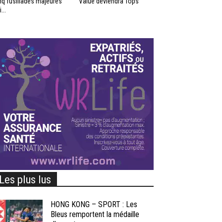
nq fusillades majeures
Value deviendra Tops
...
Les plus lus
HONG KONG – SPORT : Les
Bleus remportent la médaille