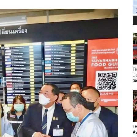
TH
L’
tu
TH
Av