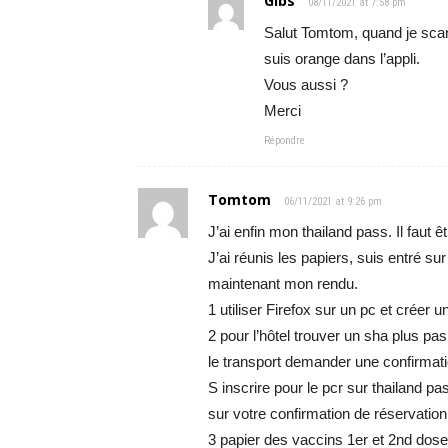
Gibs
08/11/2021 at 7:58 pm
Salut Tomtom, quand je scan
suis orange dans l’appli.
Vous aussi ?
Merci
Répondre
Tomtom
06/11/2021 at 9:26 pm
J’ai enfin mon thailand pass. Il faut
J’ai réunis les papiers, suis entré 
maintenant mon rendu.
1 utiliser Firefox sur un pc et créer 
2 pour l’hôtel trouver un sha plus pas
le transport demander une confirmatio
S inscrire pour le pcr sur thailand pa
sur votre confirmation de réservation
3 papier des vaccins 1er et 2nd dos