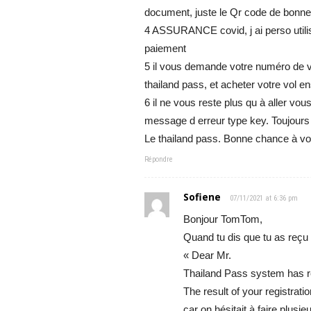
document, juste le Qr code de bonn
4 ASSURANCE covid, j ai perso utilise
paiement
5 il vous demande votre numéro de vol
thailand pass, et acheter votre vol 
6 il ne vous reste plus qu à aller vous
message d erreur type key. Toujour
Le thailand pass. Bonne chance à v
Répondre
Sofiene
07/11/2021 at 6:36 pm
Bonjour TomTom,
Quand tu dis que tu as reçu 6
« Dear Mr.
Thailand Pass system has re
The result of your registratio
car on hésitait à faire plusi