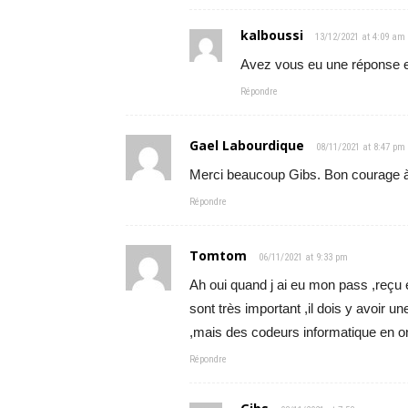
kalboussi
13/12/2021 at 4:09 am
Avez vous eu une réponse e
Répondre
Gael Labourdique
08/11/2021 at 8:47 pm
Merci beaucoup Gibs. Bon courage à
Répondre
Tomtom
06/11/2021 at 9:33 pm
Ah oui quand j ai eu mon pass ,reçu 
sont très important ,il dois y avoir un
,mais des codeurs informatique en o
Répondre