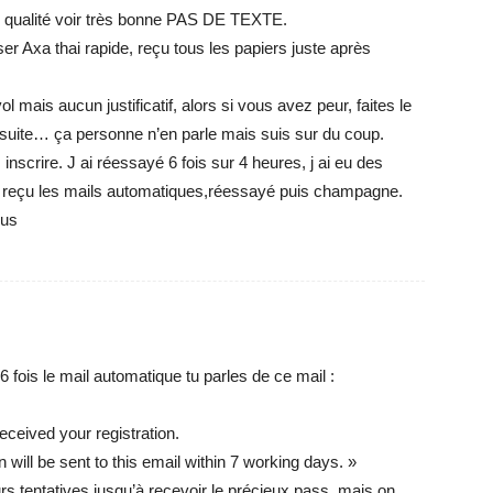
e qualité voir très bonne PAS DE TEXTE.
r Axa thai rapide, reçu tous les papiers juste après
 mais aucun justificatif, alors si vous avez peur, faites le
ensuite… ça personne n’en parle mais suis sur du coup.
 inscrire. J ai réessayé 6 fois sur 4 heures, j ai eu des
s reçu les mails automatiques,réessayé puis champagne.
ous
 fois le mail automatique tu parles de ce mail :
ceived your registration.
n will be sent to this email within 7 working days. »
eurs tentatives jusqu’à recevoir le précieux pass. mais on