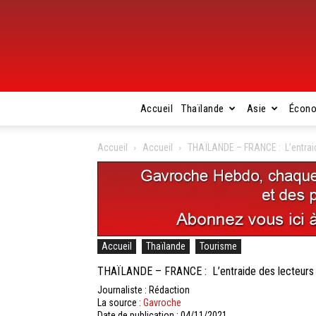
Accueil
Thaïlande
Asie
Écon
Accueil
Accueil
THAÏLANDE – FRANCE : L’entraide
Accueil
Thaïlande
Tourisme
THAÏLANDE – FRANCE : L’entraide des lecteurs de
Journaliste : Rédaction
La source :
Gavroche
Date de publication : 04/11/2021