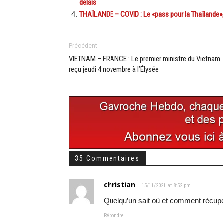
délais
THAÏLANDE – COVID : Le «pass pour la Thaïlande»,
Précédent
VIETNAM – FRANCE : Le premier ministre du Vietnam
reçu jeudi 4 novembre à l’Élysée
35 Commentaires
christian
15/11/2021 at 8:52 pm
Quelqu’un sait où et comment récupér
Répondre