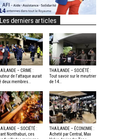
Les derniers articles
AÏLANDE – CRIME :
THAÏLANDE – SOCIÉTÉ :
auteur de l’attaque aurait
Tout savoir sur le meurtrier
é deux membres...
de 14...
AÏLANDE – SOCIÉTÉ :
THAÏLANDE – ÉCONOMIE :
ant Nonthaburi, ces
Acheté par Central, Max