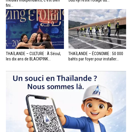
médias indépendants, c’est bien
Suu Kyi reste l’otage du...
fini...
THAÏLANDE – CULTURE : À Séoul,
THAÏLANDE – ÉCONOMIE : 50 000
les dix ans de BLACKPINK...
bahts par foyer pour installer...